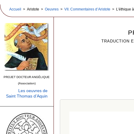
Accueil
> Aristote >
Oeuvres
>
VII. Commentaires d’Aristote
> L’éthique 
P
TRADUCTION E
PROJET DOCTEUR ANGÉLIQUE
(Association)
Les oeuvres de
Saint Thomas d’Aquin