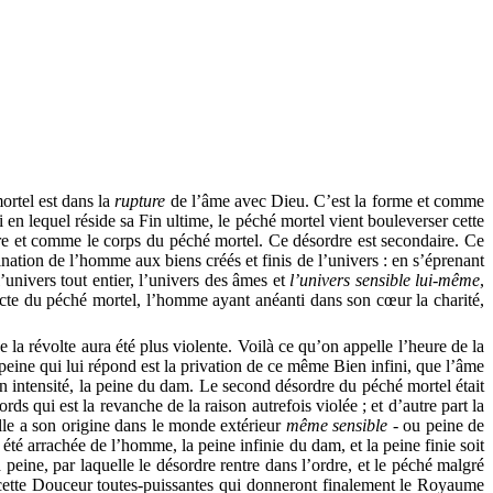
ortel est dans la
rupture
de l’âme avec Dieu. C’est la forme et comme
i en lequel réside sa Fin ultime, le péché mortel vient bouleverser cette
ère et comme le corps du péché mortel. Ce désordre est secondaire. Ce
ination de l’homme aux biens créés et finis de l’univers : en s’éprenant
’univers tout entier, l’univers des âmes et
l’univers sensible lui-même
,
’acte du péché mortel, l’homme ayant anéanti dans son cœur la charité,
e la révolte aura été plus
violente
. Voilà ce qu’on appelle l’heure de la
 peine qui lui répond est la privation de ce même Bien infini, que l’âme
en intensité, la peine du dam. Le second désordre du péché mortel était
rds qui est la revanche de la raison autrefois violée ; et d’autre part la
elle a son origine dans le monde extérieur
même sensible -
ou
peine de
a été arrachée de l’homme, la peine infinie du dam, et la peine finie soit
 peine, par laquelle le désordre rentre dans l’ordre, et le péché malgré
de cette Douceur toutes-puissantes qui donneront finalement le Royaume