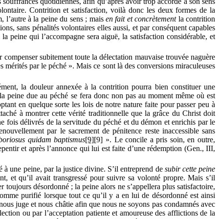
s souffrances quotidiennes, afin qu’après avoir trop accordé à son sens
lontaire. Contrition et satisfaction, voilà donc les deux formes de la
m, l’autre à la peine du sens ; mais
en fait et concrètement
la
contrition
ons, sans pénalités volontaires elles aussi, et par conséquent capables
i la peine qui l’accompagne sera aiguë, la satisfaction considérable, et
ur compenser subitement toute la délectation mauvaise trouvée naguère
mes mérités par le péché ». Mais ce sont là des conversions miraculeuses
nément, la douleur annexée à la contrition pourra bien constituer une
 la peine due au péché se fera donc non pas au moment même où est
ptant en quelque sorte les lois de notre nature faite pour passer peu à
ttaché à montrer cette vérité traditionnelle que la grâce du Christ doit
 fois délivrés de la servitude du péché et du démon et enrichis par le
renouvellement par le sacrement de pénitence reste inaccessible sans
boriosus
quidam
baptismus
[9]
[9]
».
Le concile a pris soin, en outre,
entir et après l’annonce qui lui est faite d’une rédemption (
Gen
., III,
 à une peine, par la justice divine. S’il entreprend de
subir cette peine
nt, et qu’il avait transgressé pour suivre sa volonté propre. Mais s’il
er toujours désordonné ; la peine alors ne s’appellera plus
satisfactoire
,
 comme purifié lorsque tout ce qu’il y a en lui de désordonné est ainsi
ur nous juge et nous châtie afin que nous ne soyons pas condamnés avec
lection ou par l’acceptation patiente et amoureuse des afflictions de la