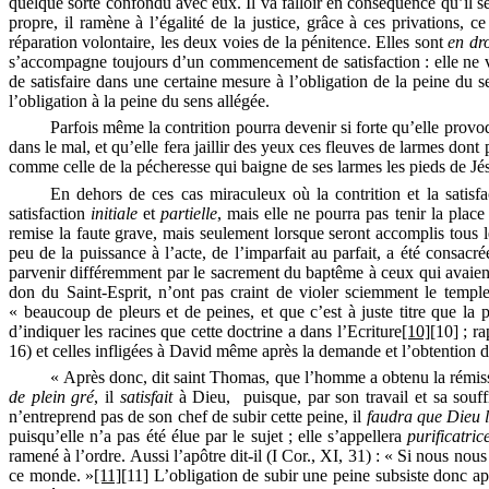
quelque sorte confondu avec eux. Il va falloir en conséquence qu’il se
propre, il ramène à l’égalité de la justice, grâce à ces privations, ce
réparation volontaire, les deux voies de la pénitence. Elles sont
en
dro
s’accompagne toujours d’un commencement de satisfaction : elle ne va p
de satisfaire dans une certaine mesure à l’obligation de la peine du se
l’obligation à la peine du sens allégée.
Parfois même la contrition pourra devenir si forte qu’elle pro
dans le mal, et qu’elle fera jaillir des yeux ces fleuves de larmes don
comme celle de la pécheresse qui baigne de ses larmes les pieds de Jé
En dehors de ces cas miraculeux où la contrition et la satisfa
satisfaction
initiale
et
partielle
, mais elle
ne pourra pas tenir la place
remise la faute grave, mais seulement lorsque seront accomplis tous le
peu de la puissance à l’acte, de l’imparfait au parfait, a été consacré
parvenir différemment par le sacrement du baptême à ceux qui avaient 
don du
Saint-Esprit
, n’ont pas craint de violer sciemment le templ
« beaucoup de pleurs et de peines, et que c’est à juste titre que la
d’indiquer les racines que cette doctrine a dans l’Ecriture
[10]
[10]
; ra
16) et celles infligées à David même après la demande et l’obtention 
« Après donc, dit saint Thomas, que l’homme a obtenu la rémissio
de plein gré
,
il
satisfait
à
Dieu,
puisque, par son travail et sa souf
n’entreprend pas de son chef de subir cette peine, il
faudra que Dieu la
puisqu’elle n’a pas été élue par le sujet ; elle s’appellera
purificatri
ramené à l’ordre. Aussi l’apôtre dit-il (I Cor., XI, 31) : « Si nous 
ce monde. »
[11]
[11]
L’obligation de subir une peine subsiste donc aprè