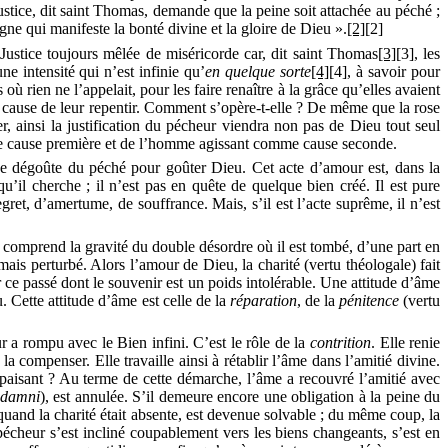
ustice, dit saint Thomas, demande que la peine soit attachée au péché ;
ne qui manifeste la bonté divine et la gloire de Dieu ».
[2]
[2]
. Justice toujours mêlée de miséricorde car,
dit saint Thomas
[3]
[3]
, les
e intensité qui n’est infinie qu’
en
quelque sorte
[4]
[4]
, à
savoir pour
où rien ne l’appelait, pour les faire renaître à la grâce qu’elles avaient
s à cause de leur repentir. Comment s’opère-t-elle ? De même que la rose
ier, ainsi la justification du pécheur viendra non pas de Dieu tout seul
omme cause première et de l’homme agissant comme cause seconde.
se dégoûte du péché pour goûter Dieu. Cet acte d’amour est, dans la
é qu’il cherche ; il n’est pas en quête de quelque bien
créé
. Il est pure
egret, d’amertume, de souffrance. Mais, s’il est l’acte suprême, il n’est
il comprend la gravité du double désordre où il est tombé, d’une part en
mais perturbé. Alors l’amour de Dieu, la charité (vertu théologale) fait
er ce passé dont le souvenir est un poids intolérable. Une attitude d’âme
 Cette attitude d’âme est celle de la
réparation
, de la
pénitence
(vertu
 a rompu avec le Bien infini. C’est le rôle de la
contrition
.
Elle renie
a compenser. Elle travaille ainsi à rétablir l’âme dans l’amitié divine.
et apaisant ? Au terme de cette démarche, l’âme a recouvré l’amitié avec
damni
)
,
est annulée. S’il demeure encore une obligation à la peine du
t quand la charité était absente, est devenue solvable ; du même coup, la
pécheur s’est incliné coupablement vers les biens changeants, s’est en