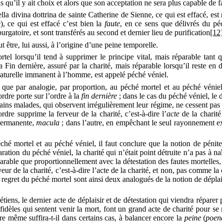
ns qu’il y ait choix et alors que son acceptation ne sera plus capable de f
ella
divina
dottrina
de sainte Catherine de Sienne, ce qui est effacé, es
e
)
,
ce qui est effacé c’est bien la
faute
,
en ce sens que délivrés du pé
urgatoire, et sont transférés au second et dernier lieu de purification
[12
 être, lui aussi, à l’origine d’une peine temporelle.
l lorsqu’il tend à supprimer le principe vital, mais réparable tant qu
la Fin dernière, assuré par la charité, mais réparable lorsqu’il reste e
naturelle immanent à l’homme, est appelé péché véniel.
e que par analogie, par proportion, au péché mortel et au péché véniel
ordre porte sur l’ordre à la
fin dernière
;
dans le cas du péché véniel, le 
tains malades, qui observent irrégulièrement leur régime, ne cessent pas
rdre supprime la ferveur de la charité, c’est-à-dire
l’
acte
de la charit
 permanente,
macula
; dans l’autre, en empêchant le seul rayonnement ext
hé mortel et au péché véniel, il faut conclure que la notion de pénite
aration du péché véniel, la charité qui n’était point détruite n’a pas à n
able que proportionnellement avec la détestation des fautes mortelles, à 
eur de la charité, c’est-à-dire l’acte de la charité, et non, pas comme la 
ou regret du péché mortel sont ainsi deux
analogués
de la notion de déplai
ns, le dernier acte de déplaisir et de détestation qui viendra réparer 
es fidèles qui sentent venir la mort, font un grand acte de charité pour s
tre même suffira-t-il dans certains cas, à balancer encore la
peine
(
poen