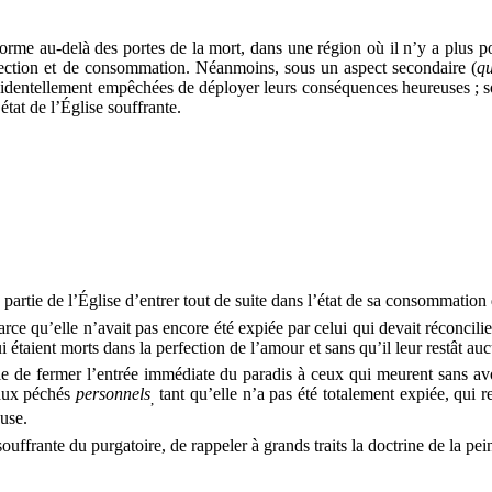
forme au-delà des portes de la mort, dans une région où il n’y a plus pou
erfection et de consommation. Néanmoins, sous un aspect secondaire
(
q
 accidentellement empêchées de déployer leurs conséquences heureuses ;
état de l’Église souffrante.
partie de l’Église d’entrer tout de suite dans l’état de sa consommation 
arce qu’elle n’avait pas encore été expiée par celui qui devait réconcilier l
 étaient morts dans la perfection de l’amour et sans qu’il leur restât aucu
le de fermer l’entrée immédiate du paradis à ceux qui meurent sans avoir
 aux péchés
personnels
tant qu’elle n’a pas été totalement expiée, qui r
,
euse.
 souffrante du purgatoire, de rappeler à grands traits la doctrine de la p