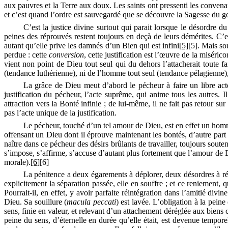
aux pauvres et la Terre aux doux. Les saints ont pressenti les convena
et c’est quand l’ordre est sauvegardé que se découvre la Sagesse du g
C’est la justice divine surtout qui parait lorsque le désordre d
peines des réprouvés restent toujours en deçà de leurs démérites. C’e
autant qu’elle prive les damnés d’un Bien qui est infini
[5]
[5]
. Mais so
perdue : cette
conversion
,
cette justification est l’œuvre de la miséri
vient non point de Dieu tout seul qui du dehors l’attacherait toute fai
(tendance luthérienne), ni de l’homme tout seul (tendance pélagienne
La grâce de Dieu meut d’abord le pécheur à faire un libre act
justification du pécheur, l’acte suprême, qui anime tous les autres. I
attraction vers la Bonté infinie ; de lui-même, il ne fait pas retour su
pas l’acte unique de la justification.
Le pécheur, touché d’un tel amour de Dieu, est en effet un homme 
offensant un Dieu dont il éprouve maintenant les bontés, d’autre part e
naître dans ce pécheur des désirs brûlants de travailler, toujours soute
s’impose, s’affirme, s’accuse d’autant plus fortement que l’amour de D
morale).
[6]
[6]
La pénitence a deux égarements à déplorer, deux désordres à rép
explicitement la séparation passée, elle en souffre ; et ce reniement, 
Pourrait-il, en effet, y avoir parfaite réintégration dans l’amitié div
Dieu. Sa souillure
(
macula
peccati
)
est lavée. L’obligation à la peine
sens, finie en valeur, et relevant d’un attachement déréglée aux biens
peine du sens, d’éternelle en durée qu’elle était, est devenue tempor