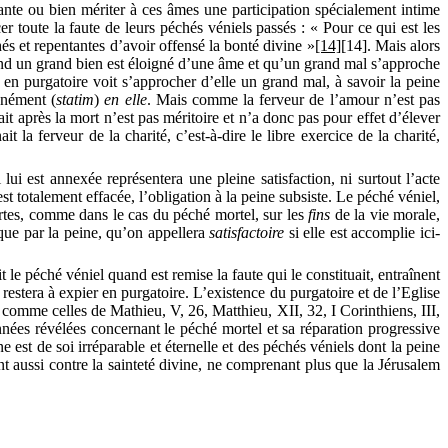
ante ou bien mériter à ces âmes une participation spécialement intime
r toute la faute de leurs péchés véniels passés : « Pour ce qui est les
hés et repentantes d’avoir offensé la bonté divine »
[14]
[14]
. Mais alors
uand un grand bien est éloigné d’une âme et qu’un grand mal s’approche
en purgatoire voit s’approcher d’elle un grand mal, à savoir la peine
ntanément
(
statim
)
en elle
.
Mais comme la ferveur de l’amour n’est pas
ait après la mort n’est pas méritoire et n’a donc pas pour effet d’élever
 la ferveur de la charité, c’est-à-dire le libre exercice de la charité,
lui est annexée représentera une pleine satisfaction, ni surtout l’acte
 totalement effacée, l’obligation à la peine subsiste. Le péché véniel,
ertes, comme dans le cas du péché mortel, sur les
fins
de la vie morale,
 que par la peine, qu’on appellera
satisfactoire
si elle est accomplie ici-
oit le péché véniel quand est remise la faute qui le constituait, entraînent
 restera à expier en purgatoire. L’existence du purgatoire et de l’Eglise
comme celles de Mathieu, V, 26, Matthieu, XII, 32, I Corinthiens, III,
ées révélées concernant le péché mortel et sa réparation progressive
 est de soi irréparable et éternelle et des péchés véniels dont la peine
vent aussi contre la sainteté divine, ne comprenant plus que la Jérusalem