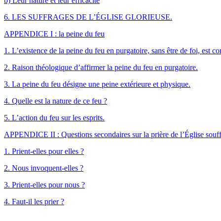
b) Leur nature et leur efficacité
6. LES SUFFRAGES DE L’ÉGLISE GLORIEUSE.
APPENDICE I : la peine du feu
1. L’existence de la peine du feu en purgatoire, sans être de foi, est
2. Raison théologique d’affirmer la peine du feu en purgatoire.
3. La peine du feu désigne une peine extérieure et physique.
4. Quelle est la nature de ce feu ?
5. L’action du feu sur les esprits.
APPENDICE II : Questions secondaires sur la prière de l’Église souff
1. Prient-elles pour elles ?
2. Nous invoquent-elles ?
3. Prient-elles pour nous ?
4. Faut-il les prier ?