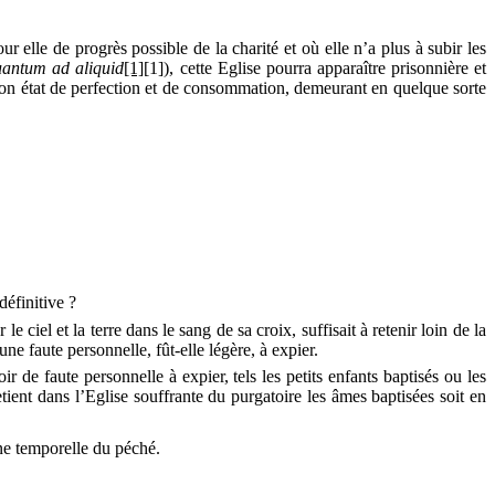
r elle de progrès possible de la charité et où elle n’a plus à subir les
uantum ad
aliquid
[1]
[1]
)
,
cette Eglise pourra apparaître prisonnière et
 son état de perfection et de consommation, demeurant en quelque sorte
définitive ?
e ciel et la terre dans le sang de sa croix, suffisait à retenir loin de la
ne faute personnelle, fût-elle légère, à expier.
 de faute personnelle à expier, tels les petits enfants baptisés ou les
etient dans l’Eglise souffrante du purgatoire les âmes baptisées soit en
eine temporelle du péché.