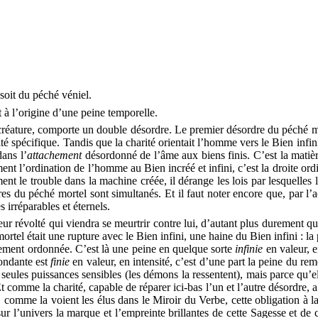
soit du péché véniel.
 à l’origine d’une peine temporelle.
 créature, comporte un double désordre. Le premier désordre du péché m
té spécifique. Tandis que la charité orientait l’homme vers le Bien infin
 dans
l’
attachement
désordonné de l’âme aux biens finis. C’est la mati
ent l’ordination de l’homme au Bien incréé et infini, c’est la droite ord
t le trouble dans la machine créée, il dérange les lois par lesquelles l
es du péché mortel sont simultanés. Et il faut noter encore que, par l
 irréparables et éternels.
eur révolté qui viendra se meurtrir contre lui, d’autant plus durement qu
ortel était une rupture avec le Bien infini, une haine du Bien infini : la
alement ordonnée. C’est là une peine en quelque sorte
infinie
en valeur, 
pondante est
finie
en valeur, en intensité, c’est d’une part la peine du remo
es seules puissances sensibles (les démons la ressentent), mais parce qu’
Et comme la charité, capable de réparer ici-bas l’un et l’autre désordre, 
t, comme la voient les élus dans le Miroir du Verbe, cette obligation à la
sur l’univers la marque et l’empreinte brillantes de cette Sagesse et 