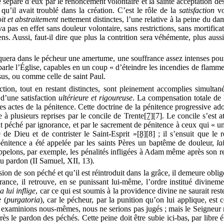
 sépare d’eux par le renoncement volontaire et la sainte acceptation de
 qu’il avait troublé dans la création. C’est le rôle de la
satisfaction
vo
it
et abstraitement
nettement distinctes, l’une relative à la peine du da
as en effet sans douleur volontaire, sans restrictions, sans mortificati
ns. Aussi, faut-il dire que plus la contrition sera véhémente, plus auss
voquera dans le pécheur une amertume, une souffrance assez intenses po
t parle l’Église, capables en un coup « d’éteindre les incendies de flam
sus, ou comme celle de saint Paul.
ction, tout en restant distinctes, sont pleinement accomplies simulta
 d’une satisfaction
ultérieure et rigoureuse
.
La compensation totale de
s actes de la pénitence. Cette doctrine de la pénitence progressive ado
e à plusieurs reprises par le concile de Trente
[7]
[7]
. Le concile s’est a
péché par ignorance, et par le sacrement de pénitence à ceux qui « une
e de Dieu et de contrister le
Saint-Esprit
»
[8]
[8]
; il s’ensuit que le 
 pénitence a été appelée par les saints Pères un baptême de douleur,
la
ppelons, par exemple, les pénalités infligées à Adam même après son rep
du pardon (II Samuel, XII, 13).
n de son péché et qu’il est réintroduit dans la grâce, il demeure obligé
france, il retrouve, en se punissant lui-même, l’ordre institué divineme
 lui inflige
,
car ce qui est soumis à la providence divine ne saurait rest
ce
(
purgatoria
), car le pécheur, par la punition qu’on lui applique, est
nous examinions nous-mêmes, nous ne serions pas jugés ; mais le Seigne
s le pardon des péchés. Cette peine doit être subie ici-bas, par libre é