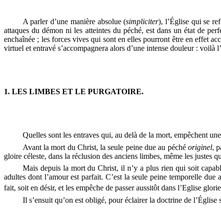
A parler d’une manière absolue
(
simpliciter
)
,
l’Église
qui se re
attaques du démon ni les atteintes du péché, est dans un état de p
enchaînée ; les forces vives qui sont en elles pourront être en effet
virtuel et entravé s’accompagnera alors d’une intense douleur : voilà l’
1. LES LIMBES ET LE PURGATOIRE.
Quelles sont les entraves qui, au delà de la mort, empêchent une 
Avant la mort du Christ, la seule peine due au péché
originel
,
p
gloire céleste, dans la réclusion des anciens limbes, même les justes qui
Mais depuis la mort du Christ, il n’y a plus rien qui soit capab
adultes dont l’amour est parfait. C’est la seule peine temporelle due
fait, soit en désir, et les empêche de passer aussitôt dans l’Eglise glori
Il s’ensuit qu’on est obligé, pour éclairer la doctrine de l’Église