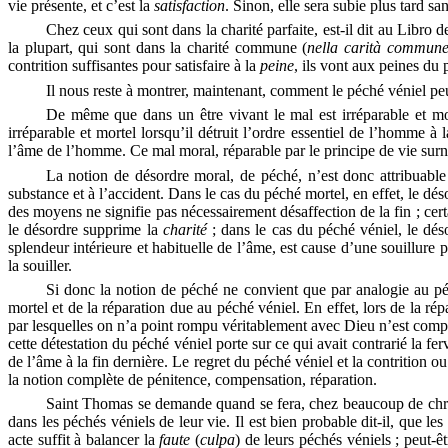
vie présente, et c’est la
satisfaction
.
Sinon, elle sera subie plus tard sa
Chez ceux qui sont dans la charité parfaite, est-il dit au Libro
d
la plupart, qui sont dans la charité commune
(
nella
carità
commun
contrition suffisantes pour satisfaire à la
peine
,
ils vont
aux peines du p
Il nous reste à montrer, maintenant, comment le péché véniel peut
De même que dans un être vivant le mal est irréparable et morte
irréparable et mortel lorsqu’il détruit l’ordre essentiel de l’homme à 
l’âme de l’homme. Ce mal moral, réparable par le principe de vie sur
La notion de désordre moral, de
péché
, n’est donc attribuabl
substance et à l’accident. Dans le cas du péché mortel, en effet, le dés
des moyens ne signifie pas nécessairement désaffection de la fin ; cer
le
désordre supprime la
charité
;
dans le cas du péché véniel, le déso
splendeur intérieure et habituelle de l’âme, est cause d’une souillure
la souiller.
Si donc la notion de péché ne convient que par analogie au péc
mortel et de la réparation due au péché véniel. En effet, lors de la rép
par lesquelles on n’a point rompu véritablement avec Dieu n’est compar
cette détestation du péché véniel porte sur ce qui avait contrarié la ferv
de l’âme à la fin dernière. Le regret du péché véniel et la contrition 
la notion complète de pénitence, compensation, réparation.
Saint Thomas se demande quand se fera, chez beaucoup de chrétie
dans les péchés véniels de leur vie. Il est bien probable dit-il, que l
acte suffit à balancer la
faute
(
culpa
) de leurs péchés véniels ; peut-ê