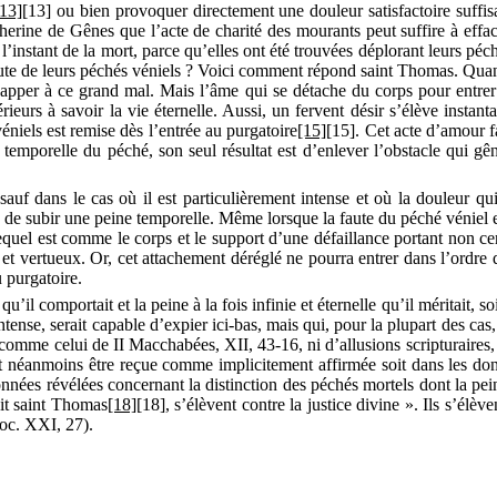
[13]
[13]
ou bien provoquer directement une douleur
satisfactoire
suffis
therine de Gênes que l’acte de charité des mourants peut suffire à efface
 l’instant de la mort, parce qu’elles ont été trouvées déplorant leurs péc
a faute de leurs péchés véniels ? Voici comment répond saint Thomas. Q
chapper à ce grand mal. Mais l’âme qui se détache du corps pour entrer 
érieurs à savoir la vie éternelle. Aussi, un fervent désir s’élève insta
véniels est remise dès l’entrée au purgatoire
[15]
[15]
. Cet acte d’amour f
temporelle du péché, son seul résultat est d’enlever l’obstacle qui gênait
auf dans le cas où il est particulièrement intense et où la douleur qui 
de subir une peine temporelle. Même lorsque la faute du péché véniel est
 lequel est comme le corps et le support d’une défaillance portant non c
et vertueux. Or, cet attachement déréglé ne pourra entrer dans l’ordre
u purgatoire.
u’il comportait et la peine à la fois infinie et éternelle qu’il méritait, s
ense, serait capable d’expier ici-bas, mais qui, pour la plupart des cas,
comme celui de II Macchabées, XII, 43-16, ni d’allusions scripturaires, 
 néanmoins être reçue comme implicitement affirmée soit dans les donn
nnées révélées concernant la distinction des péchés mortels dont la peine
ait saint Thomas
[18]
[18]
, s’élèvent contre la justice divine ». Ils s’élè
oc
. XXI, 27).