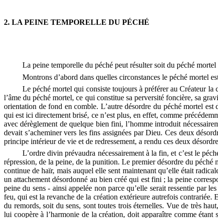
2. LA PEINE TEMPORELLE DU PÉCHÉ
La peine temporelle du péché peut résulter soit du péché mortel 
Montrons d’abord dans quelles circonstances le péché mortel est
Le péché mortel qui consiste toujours à préférer au Créateur la
l’âme du péché mortel, ce qui constitue sa perversité foncière, sa gravi
orientation de fond en comble. L’autre désordre du péché mortel est
qui est ici directement brisé, ce n’est plus, en effet, comme précédemm
avec dérèglement de quelque bien fini, l’homme introduit nécessairemen
devait s’acheminer vers les fins assignées par Dieu. Ces deux désordr
principe intérieur de vie et de redressement, a rendu ces deux désordres
L’ordre divin prévaudra nécessairement à la fin, et c’est le péch
répression, de la peine, de la punition. Le premier désordre du péché m
continue de haïr, mais auquel elle sent maintenant qu’elle était radic
un attachement désordonné au bien créé qui est fini ; la peine corres
peine du sens - ainsi appelée non parce qu’elle serait ressentie par l
feu, qui est la revanche de la création extérieure autrefois contrariée. 
du remords, soit du sens, sont toutes trois éternelles. Vue de très hau
lui coopère à l’harmonie de la création, doit apparaître comme étant 