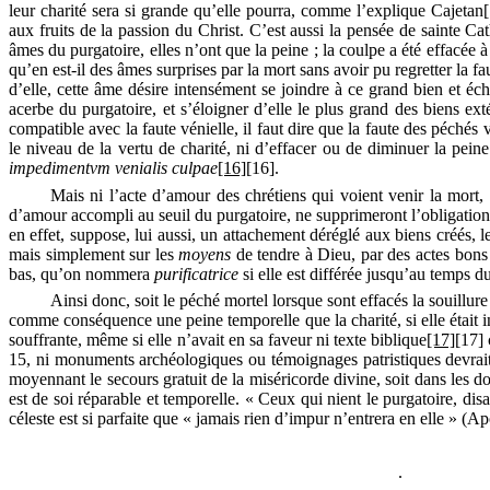
leur charité sera si grande qu’elle pourra, comme l’explique Cajetan
aux fruits de la passion du Christ. C’est aussi la pensée de sainte Ca
âmes du purgatoire, elles n’ont que la peine ; la coulpe a été effacée à
qu’en est-il des âmes surprises par la mort sans avoir pu regretter l
d’elle, cette âme désire intensément se joindre à ce grand bien et é
acerbe du purgatoire, et s’éloigner d’elle le plus grand des biens ext
compatible avec la faute vénielle, il faut dire que la faute des péchés 
le niveau de la vertu de charité, ni d’effacer ou de diminuer la peine 
impedimentvm
venialis
culpae
[16]
[16]
.
Mais ni l’acte d’amour des chrétiens qui voient venir la mort, s
d’amour accompli au seuil du purgatoire, ne supprimeront l’obligation 
en effet, suppose, lui aussi, un attachement déréglé aux biens créés,
mais simplement sur les
moyens
de tendre à Dieu, par des actes bons 
bas, qu’on nommera
purificatrice
si elle est différée jusqu’au temps d
Ainsi donc, soit le péché mortel lorsque sont effacés la souillure q
comme conséquence une peine temporelle que la charité, si elle était int
souffrante, même si elle n’avait en sa faveur ni texte biblique
[17]
[17]
15, ni monuments archéologiques ou témoignages patristiques devrait
moyennant le secours gratuit de la miséricorde divine, soit dans les do
est de soi réparable et temporelle. « Ceux qui nient le purgatoire, dis
céleste est si parfaite que « jamais rien d’impur n’entrera en elle » (
Ap
.