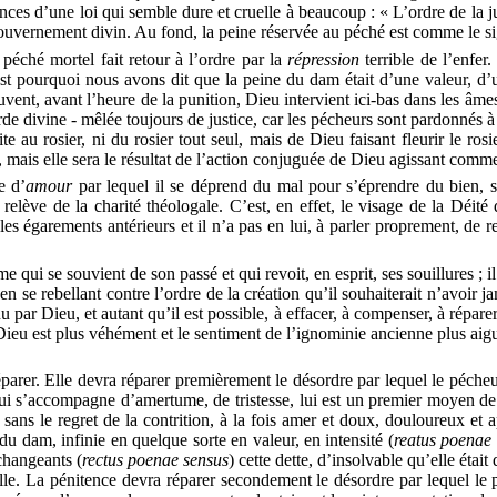
nces d’une loi qui semble dure et cruelle à beaucoup : « L’ordre de la j
ouvernement divin. Au fond, la peine réservée au péché est comme le sig
u péché mortel fait retour à l’ordre par
la
répression
terrible de l’enfer
st pourquoi nous avons dit que la peine du dam était d’une valeur, d’un
uvent, avant l’heure de la punition, Dieu intervient ici-bas dans les âmes 
corde divine - mêlée toujours de justice, car les pécheurs sont pardonné
te au rosier, ni du rosier tout seul, mais de Dieu faisant fleurir le ros
), mais elle sera le résultat de l’action conjuguée de Dieu agissant c
e d’
amour
par lequel il se déprend du mal pour s’éprendre du bien, 
l relève de la charité théologale. C’est, en effet, le visage de la Déit
r les égarements antérieurs et il n’a pas en lui, à parler proprement, de r
qui se souvient de son passé et qui revoit, en esprit, ses souillures ; 
n se rebellant contre l’ordre de la création qu’il souhaiterait n’avoir ja
nu par Dieu, et autant qu’il est possible, à effacer, à compenser, à répar
ieu est plus véhément et le sentiment de l’ignominie ancienne plus aigu.
arer. Elle devra réparer premièrement le désordre par lequel le pécheur
qui s’accompagne d’amertume, de tristesse, lui est un premier moyen de l
ine sans le regret de la contrition, à la fois amer et doux, douloureux 
 du dam, infinie en quelque sorte en valeur, en intensité
(
reatus
poenae
 changeants
(
rectus
poenae
sensus
)
cette dette, d’insolvable qu’elle étai
elle. La pénitence devra réparer secondement le désordre par lequel le 