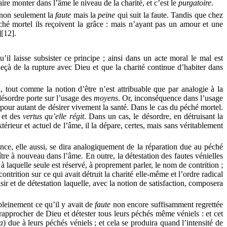
aire monter dans l’âme le niveau de la charité, et c’est le
purgatoire
.
t non seulement la
faute
mais la
peine
qui suit la faute. Tandis que chez
ché mortel ils reçoivent la grâce : mais n’ayant pas un amour et une
]
[12]
.
’il laisse subsister ce principe ; ainsi dans un acte moral le mal est
n deçà de la rupture avec Dieu et que la charité continue d’habiter dans
, tout comme la notion d’être n’est attribuable que par analogie à la
désordre porte sur l’usage des
moyens
.
Or, inconséquence dans l’usage
 pour autant de désirer vivement la santé. Dans le cas du péché mortel.
é et des
vertus qu’elle régit
.
Dans un cas, le désordre, en détruisant la
érieur et actuel de l’âme, il la dépare, certes, mais sans véritablement
nce, elle aussi, se dira analogiquement de la réparation due au péché
aître à nouveau dans l’âme. En outre, la détestation des fautes vénielles
laquelle seule est réservé, à proprement parler, le nom de contrition ;
contrition sur ce qui avait détruit la charité elle-même et l’ordre radical
sir et de détestation laquelle, avec la notion de satisfaction, composera
pleinement ce qu’il y avait de
faute
non encore suffisamment regrettée
e rapprocher de Dieu et détester tous leurs péchés même véniels : et cet
a
)
due à leurs péchés véniels ; et cela se produira quand l’intensité de