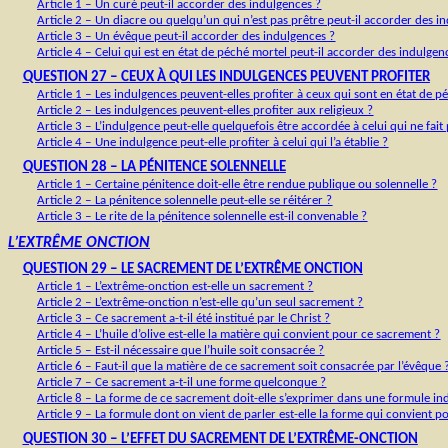
Article 1 ‒ Un curé peut-il accorder des indulgences ?
Article 2 ‒ Un diacre ou quelqu’un qui n’est pas prêtre peut-il accorder des i
Article 3 ‒ Un évêque peut-il accorder des indulgences ?
Article 4 ‒ Celui qui est en état de péché mortel peut-il accorder des indulgen
QUESTION 27 ‒ CEUX À QUI LES INDULGENCES PEUVENT PROFITER
Article 1 ‒ Les indulgences peuvent-elles profiter à ceux qui sont en état de p
Article 2 ‒ Les indulgences peuvent-elles profiter aux religieux ?
Article 3 ‒ L’indulgence peut-elle quelquefois être accordée à celui qui ne fait 
Article 4 ‒ Une indulgence peut-elle profiter à celui qui l’a établie ?
QUESTION 28 ‒ LA PÉNITENCE SOLENNELLE
Article 1 ‒ Certaine pénitence doit-elle être rendue publique ou solennelle ?
Article 2 ‒ La pénitence solennelle peut-elle se réitérer ?
Article 3 ‒ Le rite de la pénitence solennelle est-il convenable ?
L’EXTRÊME ONCTION
QUESTION 29 ‒ LE SACREMENT DE L’EXTRÊME ONCTION
Article 1 ‒ L’extrême-onction est-elle un sacrement ?
Article 2 ‒ L’extrême-onction n’est-elle qu’un seul sacrement ?
Article 3 ‒ Ce sacrement a-t-il été institué par le Christ ?
Article 4 ‒ L’huile d’olive est-elle la matière qui convient pour ce sacrement ?
Article 5 ‒ Est-il nécessaire que l’huile soit consacrée ?
Article 6 ‒ Faut-il que la matière de ce sacrement soit consacrée par l’évêque 
Article 7 ‒ Ce sacrement a-t-il une forme quelconque ?
Article 8 ‒ La forme de ce sacrement doit-elle s’exprimer dans une formule in
Article 9 ‒ La formule dont on vient de parler est-elle la forme qui convient 
QUESTION 30 ‒ L’EFFET DU SACREMENT DE L’EXTRÊME-ONCTION