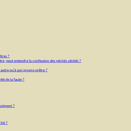
êtres ?
être, peut entendre la confession des péchés véniels ?
n autre qu’à son propre prêtre ?
ité de la faute ?
assignent ?
éché ?