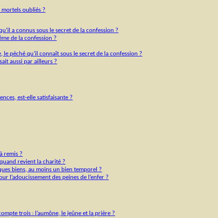
s mortels oubliés ?
qu’il a connus sous le secret de la confession ?
même de la confession ?
, le péché qu’il connaît sous le secret de la confession ?
sait aussi par ailleurs ?
ences, est-elle satisfaisante ?
jà remis ?
 quand revient la charité ?
elques biens, au moins un bien temporel ?
pour l’adoucissement des peines de l’enfer ?
ompte trois : l’aumône, le jeûne et la prière ?