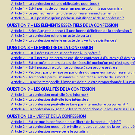
Article 3 ‒ La confession est-elle obligatoire pour tous ?
Article 4 ‒ Est-il permis de confesser un péché qu’on n’a pas commis ?
Article 5 ‒ Le pécheur est-il tenu de se confesser immédiatement ?
Article 6 ‒ Est-il possible qu’un pécheur soit dispensé de se confesser ?
QUESTION 7 ‒ LES ÉLÉMENTS ESSENTIELS DE LA CONFESSION
Article 1 ‒ Saint Augustin donne-t-il une bonne définition de la confession ?
Article 2 ‒ La confession est-elle un acte de vertu ?
Article 3 ‒ La confession est-elle un acte de la vertu de pénitence ?
QUESTION 8 ‒ LE MINISTRE DE LA CONFESSION
Article 1 ‒ Est-il nécessaire de se confesser à un prêtre ?
Article 2 ‒ Est-il permis, en certains cas, de se confesser à d’autres qu’à des pr
Article 3 ‒ Est-ce qu’en dehors du cas de nécessité quelqu’un qui n’est pas pr
Article 4 ‒ Est-il nécessaire qu’on se confesse à son propre prêtre ?
Article 5 ‒ Peut-on, par privilège ou par ordre du supérieur, se confesser à u
Article 6 ‒ Tout prêtre peut-il absoudre un pénitent à l’article de la mort ?
Article 7 ‒ La peine temporelle à imposer doit-elle être proportionnée à la grav
QUESTION 9 ‒ LES QUALITÉS DE LA CONFESSION
Article 1 ‒ La confession peut-elle être informe ?
Article 2 ‒ La confession doit-elle être intégrale ?
Article 3 ‒ La confession peut-elle se faire par intermédiaire ou par écrit ?
Article 4 ‒ La confession exige-t-elle les seize conditions que les Docteurs lui 
QUESTION 10 ‒ L’EFFET DE LA CONFESSION
Article 1 ‒ Est-ce que la confession nous libère de la mort du péché ?
Article 2 ‒ La confession nous libère-t-elle en quelque façon de la peine du p
Article 3 ‒ La confession ouvre-t-elle le paradis ?