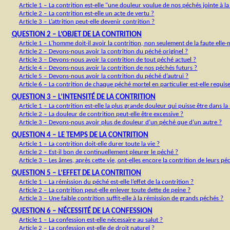
Article 1 ‒ La contrition est-elle "une douleur voulue de nos péchés jointe à l
Article 2 ‒ La contrition est-elle un acte de vertu ?
Article 3 ‒ L’attrition peut-elle devenir contrition ?
QUESTION 2 ‒ L’OBJET DE LA CONTRITION
Article 1 ‒ L'homme doit-il avoir la contrition, non seulement de la faute ell
Article 2 ‒ Devons-nous avoir la contrition du péché originel ?
Article 3 ‒ Devons-nous avoir la contrition de tout péché actuel ?
Article 4 ‒ Devons-nous avoir la contrition de nos péchés futurs ?
Article 5 ‒ Devons-nous avoir la contrition du péché d’autrui ?
Article 6 ‒ La contrition de chaque péché mortel en particulier est-elle requis
QUESTION 3 ‒ L’INTENSITÉ DE LA CONTRITION
Article 1 ‒ La contrition est-elle la plus grande douleur qui puisse être dans la
Article 2 ‒ La douleur de contrition peut-elle être excessive ?
Article 3 ‒ Devons-nous avoir plus de douleur d’un péché que d’un autre ?
QUESTION 4 ‒ LE TEMPS DE LA CONTRITION
Article 1 ‒ La contrition doit-elle durer toute la vie ?
Article 2 ‒ Est-il bon de continuellement pleurer le péché ?
Article 3 ‒ Les âmes, après cette vie, ont-elles encore la contrition de leurs pé
QUESTION 5 ‒ L’EFFET DE LA CONTRITION
Article 1 ‒ La rémission du péché est-elle l’effet de la contrition ?
Article 2 ‒ La contrition peut-elle enlever toute dette de peine ?
Article 3 ‒ Une faible contrition suffit-elle à la rémission de grands péchés ?
QUESTION 6 ‒ NÉCESSITÉ DE LA CONFESSION
Article 1 ‒ La confession est-elle nécessaire au salut ?
Article 2 ‒ La confession est-elle de droit naturel ?