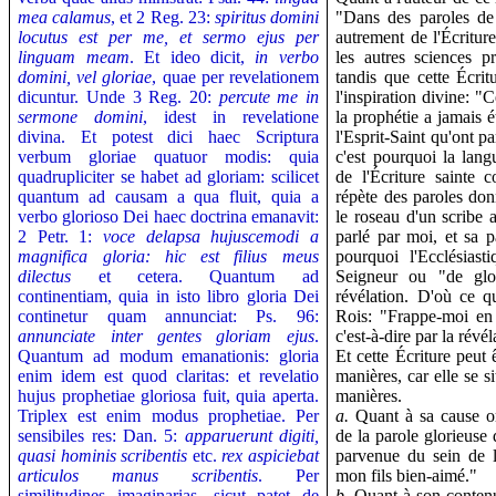
mea calamus
, et 2 Reg. 23:
spiritus domini
"Dans des paroles de 
locutus est per me, et sermo ejus per
autrement de l'Écriture
linguam meam
.
Et ideo dicit,
in verbo
les autres sciences p
domini, vel gloriae
, quae per revelationem
tandis que cette Écrit
dicuntur. Unde 3 Reg. 20:
percute me in
l'inspiration divine: "
sermone domini
, idest in revelatione
la prophétie a jamais é
divina.
Et potest dici haec Scriptura
l'Esprit-Saint qu'ont p
verbum gloriae quatuor modis: quia
c'est pourquoi la lan
quadrupliciter se habet ad gloriam: scilicet
de l'Écriture sainte
quantum ad causam a qua fluit, quia a
répète des paroles do
verbo glorioso Dei haec doctrina emanavit:
le roseau d'un scribe 
2 Petr. 1:
voce delapsa hujuscemodi a
parlé par moi, et sa p
magnifica gloria: hic est filius meus
pourquoi l'Ecclésias
dilectus
et cetera.
Quantum ad
Seigneur ou "de gloi
continentiam, quia in isto libro gloria Dei
révélation. D'où ce qu
continetur quam annunciat: Ps. 96:
Rois: "Frappe-moi en 
annunciate inter gentes gloriam ejus
.
c'est-à-dire par la révél
Quantum ad modum emanationis: gloria
Et cette Écriture peut 
enim idem est quod claritas: et revelatio
manières, car elle se s
hujus prophetiae gloriosa fuit, quia aperta.
manières.
Triplex est enim modus prophetiae. Per
a.
Quant à sa cause ori
sensibiles res: Dan. 5:
apparuerunt digiti,
de la parole glorieuse
quasi hominis scribentis
etc.
rex aspiciebat
parvenue du sein de l
articulos manus scribentis
. Per
mon fils bien-aimé."
similitudines imaginarias, sicut patet de
b.
Quant à son contenu,