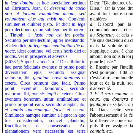
in lege domini
; et hoc specialiter pertinet
Dieu: "Bienheureux le
ad Christum. Joan. 8:
descendi de caelo
Dieu." Or la voie dro
non ut faciam voluntatem meam, sed
avant tout notre sou
voluntatem ejus qui misit me
. Convenit
manières.
similiter et cuilibet justo. Et dicit
in lege
a.
D'abord par la 
per dilectionem, non sub lege per timorem.
commandements; et c'es
1 Timoth. 1:
justo non est lex posita
.
du Seigneur;
et cela 
Secundo per intellectum jugiter meditando;
"Je suis descendu du c
et ideo dicit,
in lege ejus meditabitur die ac
mais la volonté de 
nocte
, idest continue, vel certis horis diei et
s'applique aussi à chaq
noctis, vel in prosperis et adversis.
amour, non sous la loi p
[86787] Super Psalmo 1 n. 2
Describitur in
pour le juste."
hac parte felicitatis eventus: et primo ponit
b.
Ensuite par l'intell
diversitatem ejus; secundo assignat
c'est pourquoi il dit:
q
rationem, ibi,
quoniam novit dominus
et
c'est-à-dire continuel
cetera. Circa primum duo facit. Primo
jour et de la nuit, so
ponit eventum bonorum; secundo
d'adversité.
malorum, ibi,
non sic impii
et cetera. Circa
3
Et il sera comme u
eventum bonorum utitur similitudine: et
eaux, qui donnera s
primo proponit eam; secundo adaptat, ibi,
feuillage ne se flétrira 
et omnia quaecumque faciet
et cetera.
B.
Dans cette secon
Similitudo namque sumitur a ligno: in quo
l'aboutissement à la f
tria considerantur, scilicet plantatio,
la différence concerna
fructificatio, et conservatio. Ad
puis il en assigne l
plantationem vero necessaria est terra
connaît,
etc.