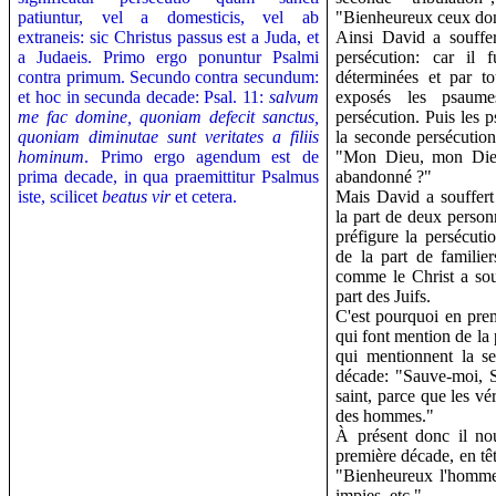
patiuntur, vel a domesticis, vel ab
"Bienheureux ceux dont
extraneis: sic Christus passus est a Juda, et
Ainsi David a souffe
a Judaeis. Primo ergo ponuntur Psalmi
persécution: car il 
contra primum. Secundo contra secundum:
déterminées et par to
et hoc in secunda decade: Psal. 11:
salvum
exposés les psaume
me fac domine, quoniam defecit sanctus,
persécution. Puis les p
quoniam diminutae sunt veritates a filiis
la seconde persécution
hominum
. Primo ergo agendum est de
"Mon Dieu, mon Dieu
prima decade, in qua praemittitur Psalmus
abandonné ?"
iste, scilicet
beatus vir
et cetera.
Mais David a souffert
la part de deux person
préfigure la persécuti
de la part de familier
comme le Christ a souf
part des Juifs.
C'est pourquoi en pre
qui font mention de la
qui mentionnent la s
décade: "Sauve-moi, S
saint, parce que les vé
des hommes."
À présent donc il nou
première décade, en têt
"Bienheureux l'homme 
impies, etc."