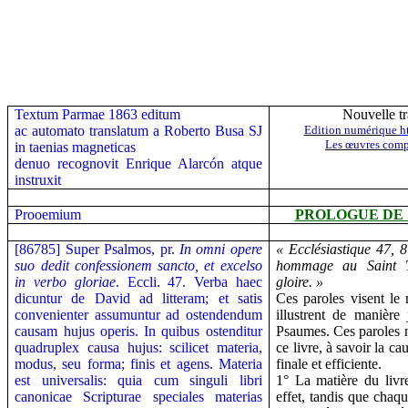
Textum Parmae 1863 editum
Nouvelle t
ac automato translatum a Roberto Busa SJ
Edition numérique
h
Les œuvres comp
in taenias magneticas
denuo recognovit Enrique Alarcón atque
instruxit
Prooemium
PROLOGUE DE 
[86785] Super Psalmos, pr.
In omni opere
« Ecclésiastique 47, 8
suo dedit confessionem sancto, et excelso
hommage au Saint T
in verbo gloriae
.
Eccli. 47. Verba haec
gloire. »
dicuntur de David ad litteram; et satis
Ces paroles visent le r
convenienter assumuntur ad ostendendum
illustrent de manière
causam hujus operis. In quibus ostenditur
Psaumes. Ces paroles n
quadruplex causa hujus: scilicet materia,
ce livre, à savoir la c
modus, seu forma; finis et agens. Materia
finale et efficiente.
est universalis: quia cum singuli libri
1° La matière du livr
canonicae Scripturae speciales materias
effet, tandis que chaqu