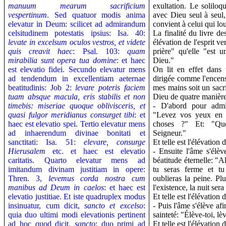
manuum mearum sacrificium
exultation. Le solilo
vespertinum
. Sed quatuor modis anima
avec Dieu seul à seul
elevatur in Deum: scilicet ad admirandum
convient à celui qui lou
celsitudinem potestatis ipsius: Isa. 40:
La finalité du livre de
levate in excelsum oculos vestros, et videte
élévation de l'esprit v
quis creavit haec
: Psal. 103:
quam
prière" qu'elle "est u
mirabilia sunt opera tua domine
: et haec
Dieu."
est elevatio fidei. Secundo elevatur mens
On lit en effet dans
ad tendendum in excellentiam aeternae
dirigée comme l'encens
beatitudinis: Job 2:
levare poteris faciem
mes mains soit un sacri
tuam absque macula, eris stabilis et non
Dieu de quatre manière
timebis: miseriae quoque oblivisceris, et
- D'abord pour admir
quasi fulgor meridianus consurget tibi
: et
"Levez vos yeux en h
haec est elevatio spei. Tertio elevatur mens
choses ?" Et: "Qu
ad inhaerendum divinae bonitati et
Seigneur."
sanctitati: Isa. 51:
elevare, consurge
Et telle est l'élévation d
Hierusalem
etc. et haec est elevatio
- Ensuite l'âme s'élèv
caritatis.
Quarto elevatur mens ad
béatitude éternelle: "A
imitandum divinam justitiam in opere:
tu seras ferme et tu
Thren. 3,
levemus corda nostra cum
oublieras la peine. Plu
manibus ad Deum in caelos
: et haec est
l'existence, la nuit se
elevatio justitiae. Et iste quadruplex modus
Et telle est l'élévation 
insinuatur, cum dicit,
sancto et excelso
:
- Puis l'âme s'élève afi
quia duo ultimi modi elevationis pertinent
sainteté: "Élève-toi, lè
ad hoc quod dicit,
sancto
; duo primi ad
Et telle est l'élévation d