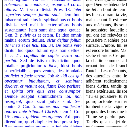
solemnem in condensis, usque ad cornu
que Dieu se hâtera de l
altaris
. Mali vero divisi. Prov. 13:
inter
de tel
au bout de leur 
superbos semper jurgia sunt
. Item boni
tes biens durant ta vi
inhaerent radicitus in spiritualibus et bonis
main tenant il est cons
divinis, sed mali in exterioribus bonis
aux méchants, ils son
sustentantur. Item sunt sine aqua gratiae.
la poussière, laquelle 
Gen. 3:
pulvis es
et cetera. Et ideo omnis
qui ont été relevées e
malitia eorum defluet,
sicut defluit folium
poussière n'adhère pas
de vinea et de ficu
, Isa. 34. De bonis vero
surface. L'arbre, lui, e
dicitur hic quod folium ejus non defluet.
est encore humide. Mais
Luc. 21:
capillus de capite vestro non
sèche et aride. Ce qui 
peribit
. Sed de istis malis dicitur quod
la charité comme l'ar
totaliter projiciuntur
a facie
, idest bonis
ornant tout de branc
superficialibus, quos ventus, idest tribulatio
l'autel." Les méchants,
projiciet a facie terrae
. Job 4:
vidi eos qui
des querelles entre 
operantur iniquitatem, et seminant
adhèrent radicalement
dolores, et metunt eos, flante Deo periisse,
biens divins, tandis 
et spiritu oris ejus esse consumptos
.
biens extérieurs. Ils so
Deinde adaptat similitudinem ibi,
non
"Tu es poussière, tu re
resurgent
, quia sicut pulvis sunt. Sed
pourquoi toute leur mal
contra 2 Cor. 5:
omnes nos manifestari
tombent de la vigne et
oportet ante tribunal Christi
. Item 1 Cor.
propos des bons que 
15:
omnes quidem resurgemus
. Ad quod
"Il ne se perdra pas 
dicendum, quod dupliciter hoc potest legi.
Tandis qu'au sujet de
Resurgere enim proprie in judicio dicitur
totalement emportés
d