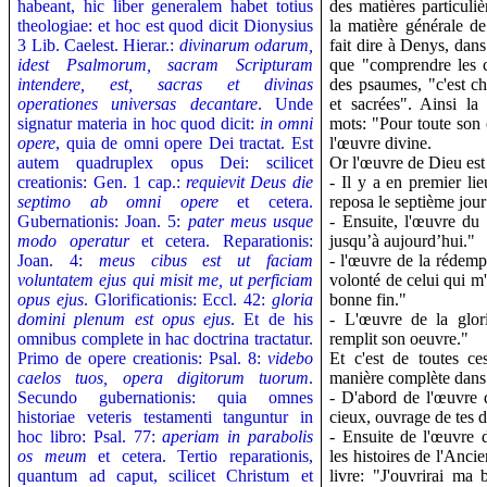
habeant, hic liber generalem habet totius
des matières particuli
theologiae: et hoc est quod dicit Dionysius
la matière générale de 
3 Lib.
Caelest. Hierar.:
divinarum odarum,
fait dire à Denys, dan
idest Psalmorum, sacram Scripturam
que "comprendre les ch
intendere, est, sacras et divinas
des psaumes, "c'est ch
operationes universas decantare
. Unde
et sacrées". Ainsi la 
signatur materia in hoc quod dicit:
in omni
mots: "Pour toute son œ
opere
, quia de omni opere Dei tractat.
Est
l'œuvre divine.
autem quadruplex opus Dei: scilicet
Or l'œuvre de Dieu est
creationis: Gen. 1 cap.:
requievit Deus die
- Il y a en premier li
septimo ab omni opere
et cetera.
reposa le septième jou
Gubernationis: Joan. 5:
pater meus usque
- Ensuite, l'œuvre d
modo operatur
et cetera. Reparationis:
jusqu’à aujourd’hui."
Joan. 4:
meus cibus est ut faciam
- l'œuvre de la rédempt
voluntatem ejus qui misit me, ut perficiam
volonté de celui qui 
opus ejus
. Glorificationis: Eccl. 42:
gloria
bonne fin."
domini plenum est opus ejus
. Et de his
- L'œuvre de la glori
omnibus complete in hac doctrina tractatur.
remplit son oeuvre."
Primo de opere creationis: Psal. 8:
videbo
Et c'est de toutes ce
caelos tuos, opera digitorum tuorum
.
manière complète dans 
Secundo gubernationis: quia omnes
- D'abord de l'œuvre 
historiae veteris testamenti tanguntur in
cieux, ouvrage de tes d
hoc libro: Psal. 77:
aperiam in parabolis
- Ensuite de l'œuvre 
os meum
et cetera.
Tertio reparationis,
les histoires de l'Anc
quantum ad caput, scilicet Christum et
livre: "J'ouvrirai ma