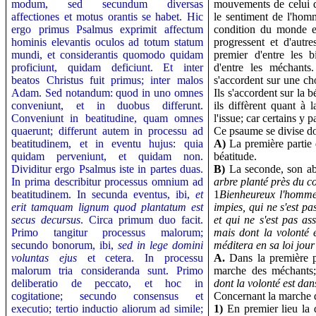
modum, sed secundum diversas
mouvements de celui 
affectiones et motus orantis se habet. Hic
le sentiment de l'hom
ergo primus Psalmus exprimit affectum
condition du monde e
hominis elevantis oculos ad totum statum
progressent et d'autr
mundi, et considerantis quomodo quidam
premier d'entre les 
proficiunt, quidam deficiunt. Et inter
d'entre les méchant
beatos Christus fuit primus; inter malos
s'accordent sur une ch
Adam. Sed notandum: quod in uno omnes
Ils s'accordent sur la 
conveniunt, et in duobus differunt.
ils diffèrent quant à
Conveniunt in beatitudine, quam omnes
l'issue; car certains y 
quaerunt; differunt autem in processu ad
Ce psaume se divise do
beatitudinem, et in eventu hujus: quia
A)
La première partie 
quidam perveniunt, et quidam non.
béatitude.
Dividitur ergo Psalmus iste in partes duas.
B)
La seconde, son ab
In prima describitur processus omnium ad
arbre planté près du c
beatitudinem. In secunda eventus, ibi,
et
1
Bienheureux l'homme 
erit tamquam lignum quod plantatum est
impies, qui ne s'est pa
secus decursus
. Circa primum duo facit.
et qui ne s'est pas as
Primo tangitur processus malorum;
mais dont la volonté 
secundo bonorum, ibi,
sed in lege domini
méditera en sa loi jour 
voluntas ejus
et cetera. In processu
A.
Dans la première pa
malorum tria consideranda sunt. Primo
marche des méchants;
deliberatio de peccato, et hoc in
dont la volonté est dan
cogitatione; secundo consensus et
Concernant la marche d
executio; tertio inductio aliorum ad simile;
1)
En premier lieu la 