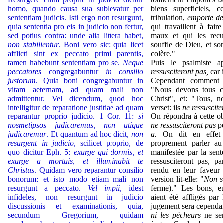
homo, quando causa sua sublevatur per
biens superficiels,
sententiam judicis. Isti ergo non resurgunt,
tribulation,
emporte de 
quia sententia pro eis in judicio non fertur,
qui travaillent à fair
sed potius contra: unde alia littera habet,
maux et qui les recue
non stabilientur
. Boni vero sic: quia licet
souffle de Dieu, et so
afflicti sint ex peccato primi parentis,
colère."
tamen habebunt sententiam pro se.
Neque
Puis le psalmiste a
peccatores
congregabuntur
in consilio
ressusciteront pas,
car 
justorum
.
Quia boni congregabuntur in
Cependant comment c
vitam aeternam, ad quam mali non
"Nous devons tous co
admittentur.
Vel dicendum, quod hoc
Christ", et: "Tous, n
intelligitur de reparatione justitiae ad quam
verset: ils
ne ressuscite
reparantur proprio judicio. 1 Cor. 11:
si
On répondra à cette obj
nosmetipsos judicaremus, non utique
ne ressusciteront pas
p
judicaremur
. Et quantum ad hoc dicit,
non
a.
On dit en effet d
resurgent in judicio
, scilicet proprio, de
proprement parler au
quo dicitur Eph. 5:
exurge qui dormis, et
manifestée par la sen
exurge a mortuis, et illuminabit te
ressusciteront pas, p
Christus
. Quidam vero reparantur consilio
rendu en leur faveur 
bonorum: et isto modo etiam mali non
version lit-elle: "
Non s
resurgunt a peccato.
Vel impii
, idest
ferme)." Les bons, eu
infideles, non resurgunt in judicio
aient été affligés par
discussionis et examinationis, quia,
jugement sera cependan
secundum Gregorium, quidam
ni les pécheurs
ne se