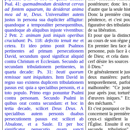
Psal. 41:
quemadmodum desiderat cervus
postérieure; donc les
ad fontem aquarum, ita desiderat anima
d'autre que la seule his
mea ad te, Deus
. Universaliter autem
Donc la première cinqu
justus in persona sua dupliciter affligitur:
pénitence, et c'est po
quandoque a temporaliter persequentibus,
figurative des tribulati
quandoque ab aliquibus injuste viventibus:
de sa libération.
2 Petr. 2:
animam justi iniquis operibus
Et pour que la distinct
cruciabant
: Ps. 118:
defectio tenuit me
et
au cours de son règne 
cetera. Et ideo primo ponit Psalmos
En premier lieu face à
pertinentes ad primam persecutionem
personne, puis face à c
David, secundum quod significat aliquid
de Dieu; et cela dan
contra Christum et Ecclesiam. Secundo ad
cerf désire les sources
secundam tribulationem pertinentes, in
ô Dieu."
quarta decade: Ps. 31:
beati quorum
Or généralement le jus
remissae sunt iniquitates
. Item David in
deux manières: parf
regno suo existens duplicem tribulationem
temporellement, parfo
passus est: quia a specialibus personis, et a
malhonnête: "Ce juste
toto populo. Primo ergo ponuntur Psalmi
jour après jour, tortu
contra personam. Secundo Psalmi in
d'œuvres iniques." Et
quibus orat contra secundam: et hoc in
des méchants."
tertia decade, scilicet
Deus Deus
. A
Et c'est pourquoi ce l
specialibus autem personis duabus
concernent la première
persecutionem passus est: scilicet ab
ceux-ci signifient la
Absalone, et a Saule. Et per hoc
l'Église. Ensuite il 
significatur persecutio quam sancti
seconde tribulatio