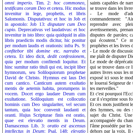
omni imperio
. Tim. 2:
hoc commoneo,
saints capables de narr
testificans coram Deo
et cetera. Hic modus
se trouve dans les livre
invenitur in lege, prophetis, et libris
- Le mode d'admon
Salomonis.
Disputativus: et hoc in Job et
commandement: "Ains
in apostolo: Job 13:
disputare cum Deo
reprendre avec ple
cupio
.
Deprecativus vel laudativus: et hoc
avertissements, prena
invenitur in isto libro: quia quidquid in aliis
disputes de paroles; c
libris praedictis modis dicitur, hic ponitur
qui écoutent." Ce m
per modum laudis et orationis: infra Ps. 9:
prophètes et les livres
confitebor tibi domine
etc.
narrabo
et
- Le mode de discussion
cetera. Et ideo dicit,
dedit confessionem
,
me plaît de disputer Di
quia per modum confitendi loquitur. Et
Le mode de déprécatio
hinc sumitur ratio tituli qui est, incipit liber
qui se trouve dans ce li
hymnorum, seu Soliloquiorum prophetae
autres livres sous les 
David de Christo. Hymnus est laus Dei
exposé ici sous le mode
cum cantico. Canticum autem exultatio
te louerai Seigneur de 
mentis de aeternis habita, prorumpens in
tes merveilles."
vocem. Docet ergo laudare Deum cum
Et c'est pourquoi l'Ecc
exultatione. Soliloquium est collocutio
car il s'exprime sous f
hominis cum Deo singulariter, vel secum
Et ces mots justifient l
tantum, quia hoc convenit laudanti et
des hymnes, ou des 
oranti. Hujus Scripturae finis est oratio,
sujet du Christ. Un
quae est elevatio mentis in Deum.
accompagnée du chant.
Damascenus Lib. 3:
oratio est ascensus
l'âme possédée par les 
intellectus in Deum
: Psal. 148:
elevatio
dehors par la voix. I