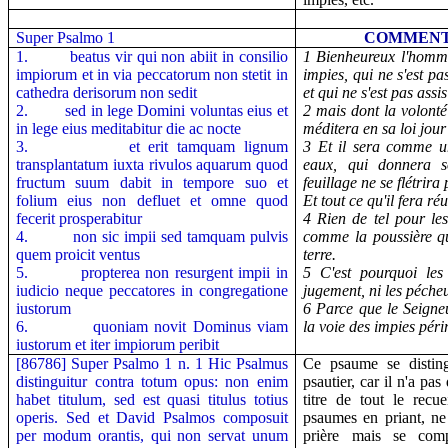
Super Psalmo 1
COMMENTA
1.
beatus vir qui non abiit in consilio
1 Bienheureux l'homme
impiorum et in via peccatorum non stetit in
impies, qui ne s'est pa
cathedra derisorum non sedit
et qui ne s'est pas assi
2.
sed in lege Domini voluntas eius et
2 mais dont la volonté
in lege eius meditabitur die ac nocte
méditera en sa loi jour 
3.
et erit tamquam lignum
3 Et il sera comme u
transplantatum iuxta rivulos aquarum quod
eaux, qui donnera s
fructum suum dabit in tempore suo et
feuillage ne se flétrira 
folium eius non defluet et omne quod
Et tout ce qu'il fera réu
fecerit prosperabitur
4 Rien de tel pour les
4.
non sic impii sed tamquam pulvis
comme la poussière qu
quem proicit ventus
terre.
5.
propterea non resurgent impii in
5 C'est pourquoi les
iudicio neque peccatores in congregatione
jugement, ni les pécheu
iustorum
6 Parce que le Seigneu
6.
quoniam novit Dominus viam
la voie des impies péri
iustorum et iter impiorum peribit
[86786] Super Psalmo 1 n. 1
Hic Psalmus
Ce psaume se distin
distinguitur contra totum opus: non enim
psautier, car il n'a pa
habet titulum, sed est quasi titulus totius
titre de tout le rec
operis. Sed et David Psalmos composuit
psaumes en priant, ne
per modum orantis, qui non servat unum
prière mais se comp