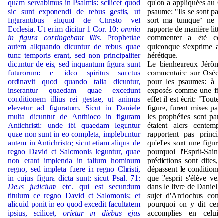
quam servabimus in Psalmis: scilicet quod
qu'on a appliquées au 
sic sunt exponendi de rebus gestis, ut
psaume: "Ils se sont pa
figurantibus aliquid de Christo vel
sort ma tunique" ne 
Ecclesia. Ut enim dicitur 1 Cor. 10:
omnia
rapporte de manière lit
in figura contingebant illis
. Prophetiae
commenter a été c
autem aliquando dicuntur de rebus quae
quiconque s'exprime a
tunc temporis erant, sed non principaliter
hérétique.
dicuntur de eis, sed inquantum figura sunt
Le bienheureux Jérô
futurorum: et ideo spiritus sanctus
commentaire sur Osée
ordinavit quod quando talia dicuntur,
pour les psaumes: à s
inserantur quaedam quae excedunt
exposés comme une fig
conditionem illius rei gestae, ut animus
effet il est écrit: "Tou
elevetur ad figuratum. Sicut in Daniele
figure, furent mises pa
multa dicuntur de Anthioco in figuram
les prophéties sont pa
Antichristi: unde ibi quaedam leguntur
étaient alors contem
quae non sunt in eo completa, implebuntur
rapportent pas princ
autem in Antichristo; sicut etiam aliqua de
qu'elles sont une figu
regno David et Salomonis leguntur, quae
pourquoi l'Esprit-Sai
non erant implenda in talium hominum
prédictions sont dites
regno, sed impleta fuere in regno Christi,
dépassent le conditio
in cujus figura dicta sunt: sicut Psal. 71:
que l'esprit s'élève v
Deus judicium
etc. qui est secundum
dans le livre de Danie
titulum de regno David et Salomonis; et
sujet d'Antiochus com
aliquid ponit in eo quod excedit facultatem
pourquoi on y dit cer
ipsius, scilicet,
orietur in diebus ejus
accomplies en celui