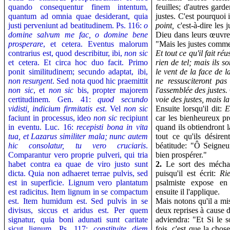
quando consequentur finem intentum,
feuilles; d'autres garde
quantum ad omnia quae desiderant, quia
justes. C'est pourquoi i
justi perveniunt ad beatitudinem.
Ps. 116:
o
point,
c'est-à-dire les
domine salvum me fac, o domine bene
Dieu dans leurs œuvres 
prosperare
, et cetera. Eventus malorum
"Mais les justes comme
contrarius est, quod describitur, ibi,
non sic
Et tout ce qu'il fait réu
et cetera. Et circa hoc duo facit. Primo
rien de tel; mais ils 
ponit similitudinem; secundo adaptat, ibi,
le vent de la face de l
non resurgent
. Sed nota quod hic praemittit
ne ressusciteront pa
non sic
, et
non sic
bis, propter majorem
l'assemblée des justes.
certitudinem. Gen. 41:
quod secundo
voie des justes, mais l
vidisti, indicium firmitatis est
.
Vel
non sic
Ensuite lorsqu'il dit:
Et
faciunt in processus, ideo
non sic
recipiunt
car les bienheureux pr
in eventu.
Luc. 16:
recepisti bona in vita
quand ils obtiendront 
tua, et Lazarus similiter mala; nunc autem
tout ce qu'ils désiren
hic consolatur, tu vero cruciaris
.
béatitude: "Ô Seigneu
Comparantur vero proprie pulveri, qui tria
bien prospérer."
habet contra ea quae de viro justo sunt
2.
Le sort des méchan
dicta. Quia non adhaeret terrae pulvis, sed
puisqu'il est écrit:
Ri
est in superficie. Lignum vero plantatum
psalmiste expose en
est radicitus. Item lignum in se compactum
ensuite il l'applique.
est. Item humidum est. Sed pulvis in se
Mais notons qu'il a mi
divisus, siccus et aridus est. Per quem
deux reprises à cause d
signatur, quia boni adunati sunt caritate
adviendra: "Et Si le 
sicut lignum. Ps. 117:
constituite diem
fois, c'est que la chos