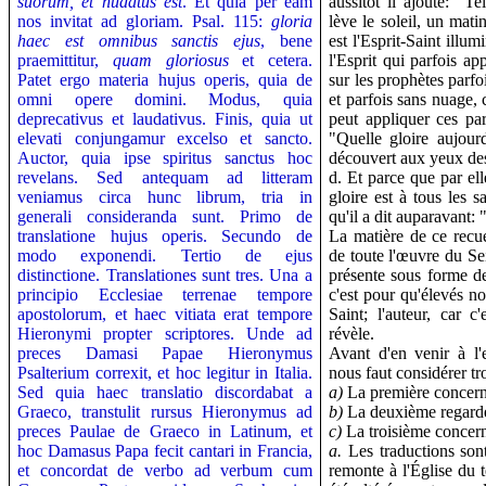
suorum, et nudatus est
. Et quia per eam
aussitôt il ajoute: "T
nos invitat ad gloriam. Psal. 115:
gloria
lève le soleil, un mati
haec est omnibus sanctis ejus
, bene
est l'Esprit-Saint illu
praemittitur,
quam gloriosus
et cetera.
l'Esprit qui parfois ap
Patet ergo materia hujus operis, quia de
sur les prophètes parf
omni opere domini. Modus, quia
et parfois sans nuage, 
deprecativus et laudativus. Finis, quia ut
peut appliquer ces pa
elevati conjungamur excelso et sancto.
"Quelle gloire aujourd
Auctor, quia ipse spiritus sanctus hoc
découvert aux yeux des 
revelans.
Sed antequam ad litteram
d. Et parce que par ell
veniamus circa hunc librum, tria in
gloire est à tous les s
generali consideranda sunt. Primo de
qu'il a dit auparavant: 
translatione hujus operis. Secundo de
La matière de ce recuei
modo exponendi. Tertio de ejus
de toute l'œuvre du Se
distinctione. Translationes sunt tres. Una a
présente sous forme de 
principio Ecclesiae terrenae tempore
c'est pour qu'élevés n
apostolorum, et haec vitiata erat tempore
Saint; l'auteur, car c
Hieronymi propter scriptores. Unde ad
révèle.
preces Damasi Papae Hieronymus
Avant d'en venir à l'ex
Psalterium correxit, et hoc legitur in Italia.
nous faut considérer tr
Sed quia haec translatio discordabat a
a)
La première concerne
Graeco, transtulit rursus Hieronymus ad
b)
La deuxième regarde
preces Paulae de Graeco in Latinum, et
c)
La troisième concern
hoc Damasus Papa fecit cantari in Francia,
a.
Les traductions son
et concordat de verbo ad verbum cum
remonte à l'Église du t