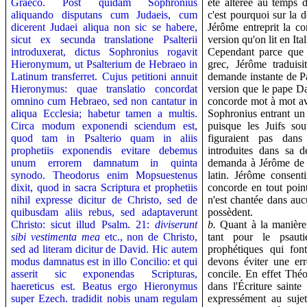
Graeco. Post quidam Sophronius
été altérée au temps 
aliquando disputans cum Judaeis, cum
c'est pourquoi sur la
dicerent Judaei aliqua non sic se habere,
Jérôme entreprit la cor
sicut ex secunda translatione Psalterii
version qu'on lit en Ital
introduxerat, dictus Sophronius rogavit
Cependant parce que c
Hieronymum, ut Psalterium de Hebraeo in
grec, Jérôme traduisi
Latinum transferret. Cujus petitioni annuit
demande instante de Pau
Hieronymus: quae translatio concordat
version que le pape Da
omnino cum Hebraeo, sed non cantatur in
concorde mot à mot av
aliqua Ecclesia; habetur tamen a multis.
Sophronius entrant un 
Circa modum exponendi sciendum est,
puisque les Juifs sou
quod tam in Psalterio quam in aliis
figuraient pas dans 
prophetiis exponendis evitare debemus
introduites dans sa d
unum errorem damnatum in quinta
demanda à Jérôme de t
synodo.
Theodorus enim Mopsuestenus
latin. Jérôme consent
dixit, quod in sacra Scriptura et prophetiis
concorde en tout point
nihil expresse dicitur de Christo, sed de
n'est chantée dans au
quibusdam aliis rebus, sed adaptaverunt
possèdent.
Christo: sicut illud Psalm. 21:
diviserunt
b.
Quant à la manière 
sibi vestimenta mea
etc., non de Christo,
tant pour le psauti
sed ad literam dicitur de David. Hic autem
prophétiques qui fon
modus damnatus est in illo Concilio: et qui
devons éviter une er
asserit sic exponendas Scripturas,
concile. En effet Thé
haereticus est. Beatus ergo Hieronymus
dans l'Écriture sainte 
super Ezech. tradidit nobis unam regulam
expressément au sujet