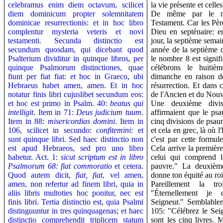
celebramus enim diem octavum, scilicet
la vie présente et celles
diem dominicum propter solemnitatem
De même par le no
dominicae resurrectionis: et in hoc libro
Testament. Car les Pèr
complentur mysteria veteris et novi
Dieu en septénaire: en
testamenti. Secunda distinctio est
jour, la septième semai
secundum quosdam, qui dicebant quod
année de la septième d
Psalterium dividitur in quinque libros, per
le nombre 8 est signi
quinque Psalmorum distinctiones, quae
célébrons le huitièm
fiunt per fiat fiat: et hoc in Graeco, ubi
dimanche en raison d
Hebraeus habet amen, amen.
Et in hoc
résurrection. Et dans 
notatur finis libri cujuslibet secundum eos:
de l'Ancien et du Nou
et hoc est primo in Psalm. 40:
beatus qui
Une deuxième divis
intelligit
. Item in 71:
Deus judicium tuum
.
affirmaient que le psau
Item in 88:
misericordias domini
. Item in
cinq divisions de psau
106, scilicet in secundo:
confitemini
: et
et cela en grec, là où l
sunt quinque libri.
Sed haec distinctio non
c'est par cette formule
est apud Hebraeos, sed pro uno libro
Cela arrive la premiè
habetur. Act. 1:
sicut scriptum est in libro
celui qui comprend le
Psalmorum 68: fiat commoratio
et cetera.
pauvre." La deuxièm
Quod autem dicit,
fiat, fiat
, vel amen,
donne ton équité au roi
amen, non refertur ad finem libri, quia in
Pareillement la t
aliis libris multoties hoc ponitur, nec est
"Éternellement je 
finis libri.
Tertia distinctio est, quia Psalmi
Seigneur." Semblable
distinguuntur in tres quinquagenas; et haec
105: "Célébrez le Seig
distinctio comprehendit triplicem statum
sont les cinq livres. 