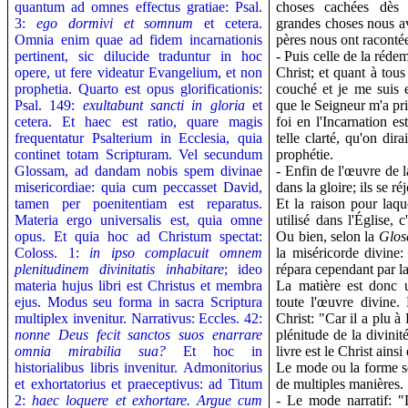
quantum ad omnes effectus gratiae: Psal.
choses cachées dès
3:
ego dormivi et somnum
et cetera.
grandes choses nous a
Omnia enim quae ad fidem incarnationis
pères nous ont raconté
pertinent, sic dilucide traduntur in hoc
- Puis celle de la rédem
opere, ut fere videatur Evangelium, et non
Christ; et quant à tous
prophetia. Quarto est opus glorificationis:
couché et je me suis 
Psal. 149:
exultabunt sancti in gloria
et
que le Seigneur m'a pri
cetera.
Et haec est ratio, quare magis
foi en l'Incarnation e
frequentatur Psalterium in Ecclesia, quia
telle clarté, qu'on di
continet totam Scripturam. Vel secundum
prophétie.
Glossam, ad dandam nobis spem divinae
- Enfin de l'œuvre de l
misericordiae: quia cum peccasset David,
dans la gloire; ils se réj
tamen per poenitentiam est reparatus.
Et la raison pour laque
Materia ergo universalis est, quia omne
utilisé dans l'Église, c
opus. Et quia hoc ad Christum spectat:
Ou bien, selon la
Glos
Coloss. 1:
in ipso complacuit omnem
la miséricorde divine
plenitudinem divinitatis inhabitare
; ideo
répara cependant par la
materia hujus libri est Christus et membra
La matière est donc un
ejus.
Modus seu forma in sacra Scriptura
toute l'œuvre divine.
multiplex invenitur. Narrativus: Eccles. 42:
Christ: "Car il a plu à 
nonne Deus fecit sanctos suos enarrare
plénitude de la divinit
omnia mirabilia sua?
Et hoc in
livre est le Christ ain
historialibus libris invenitur. Admonitorius
Le mode ou la forme se
et exhortatorius et praeceptivus: ad Titum
de multiples manières.
2:
haec loquere et exhortare. Argue cum
- Le mode narratif: "