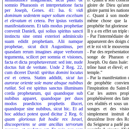
somnio Pharaonis et interpretatione facta
gloire de Dieu qu'an
per Joseph, Genes. 41: Isa. 6:
vidi
gloire parmi les nation
dominum sedentem super solium excelsum
c.
Quant à son mode d'
et elevatum
et cetera. Per ipsius veritatis
même chose que la cl
manifestationem. Et talis modus prophetiae
prophétie fut glorieuse
convenit Danieli, qui solius spiritus sancti
Il y a en effet un tripl
instinctu sine omni exteriori adminiculo
- Par l'intermédiaire 
suam edidit prophetiam. Alii namque
apparurent des doigts d
prophetae, sicut dicit Augustinus, per
et le roi vit le mouvem
quasdam rerum imagines atque verborum
- Par des représentati
tegumenta, scilicet per somnia et visiones,
songe de Pharaon et
facta et dicta prophetaverunt: sed iste, nude
Joseph. Ou dans Isaïe: 
doctus fuit de veritate. Unde 2 Reg. 22,
trône haut et élevé; et
cum diceret David:
spiritus domini locutus
temple."
est
et cetera. Statim addidit,
sicut lux
- Par la manifestation
aurorae oriente sole mane absque nubibus
de prophétie convie
rutilat
. Sol est spiritus sanctus illuminans
l'inspiration du Saint-
corda prophetarum, qui quandoque sub
Car les autres prop
nubibus apparet, quandoque per duos
prophétisèrent des fai
modos praedictos prophetis illucet,
ces réalités et sous un
quandoque sine nubibus, sicut hic. Et ad
songes et des visio
hoc adduci potest quod dicitur 2 Reg. 6:
simplement instruit 
quam gloriosus fuit hodie rex Israel,
deuxième livre des Roi
discooperiens se ante ancillas servorum
du Seigneur a parlé pa