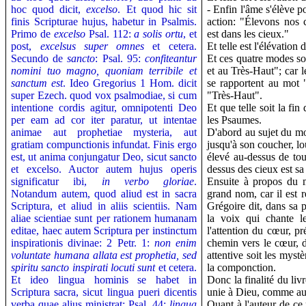
hoc quod dicit,
excelso
.
Et quod hic sit
- Enfin l'âme s'élève p
finis Scripturae hujus, habetur in Psalmis.
action: "Élevons nos 
Primo de
excelso
Psal. 112:
a solis ortu
, et
est dans les cieux."
post,
excelsus super omnes
et cetera.
Et telle est l'élévation d
Secundo de
sancto
: Psal. 95:
confiteantur
Et ces quatre modes son
nomini tuo magno, quoniam terribile et
et au Très-Haut"; car 
sanctum est
. Ideo Gregorius 1 Hom. dicit
se rapportent au mot 
super Ezech. quod vox psalmodiae, si cum
"Très-Haut".
intentione cordis agitur, omnipotenti Deo
Et que telle soit la fin
per eam ad cor iter paratur, ut intentae
les Psaumes.
animae aut prophetiae mysteria, aut
D'abord au sujet du mo
gratiam compunctionis infundat. Finis ergo
jusqu'à son coucher, lo
est, ut anima conjungatur Deo, sicut sancto
élevé au-dessus de tout
et excelso. Auctor autem hujus operis
dessus des cieux est sa 
significatur ibi,
in verbo gloriae
.
Ensuite à propos du m
Notandum autem, quod aliud est in sacra
grand nom, car il est r
Scriptura, et aliud in aliis scientiis. Nam
Grégoire dit, dans sa 
aliae scientiae sunt per rationem humanam
la voix qui chante l
editae, haec autem Scriptura per instinctum
l'attention du cœur, p
inspirationis divinae: 2 Petr. 1:
non enim
chemin vers le cœur, de
voluntate humana allata est prophetia, sed
attentive soit les mystè
spiritu sancto inspirati locuti sunt
et cetera.
la componction.
Et ideo lingua hominis se habet in
Donc la finalité du liv
Scriptura sacra, sicut lingua pueri dicentis
unie à Dieu, comme au 
verba quae alius ministrat: Psal. 44:
lingua
Quant à l'auteur de ce r