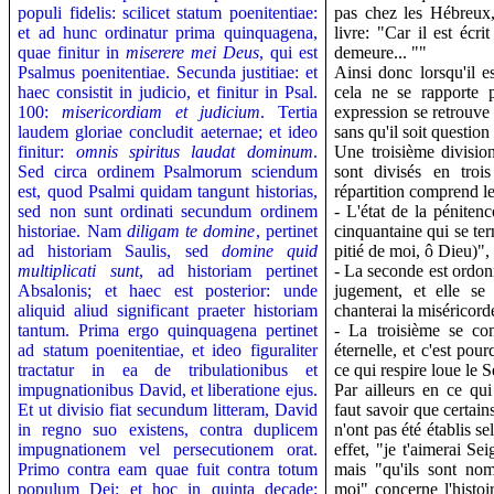
populi fidelis: scilicet statum poenitentiae:
pas chez les Hébreux,
et ad hunc ordinatur prima quinquagena,
livre: "Car il est écr
quae finitur in
miserere mei Deus
, qui est
demeure... ""
Psalmus poenitentiae. Secunda justitiae: et
Ainsi donc lorsqu'il e
haec consistit in judicio, et finitur in Psal.
cela ne se rapporte p
100:
misericordiam et judicium
. Tertia
expression se retrouve
laudem gloriae concludit aeternae; et ideo
sans qu'il soit question 
finitur:
omnis spiritus laudat dominum
.
Une troisième divisio
Sed circa ordinem Psalmorum sciendum
sont divisés en troi
est, quod Psalmi quidam tangunt historias,
répartition comprend les
sed non sunt ordinati secundum ordinem
- L'état de la péniten
historiae. Nam
diligam te domine
, pertinet
cinquantaine qui se ter
ad historiam Saulis, sed
domine quid
pitié de moi, ô Dieu)",
multiplicati sunt
, ad historiam pertinet
- La seconde est ordonn
Absalonis; et haec est posterior: unde
jugement, et elle s
aliquid aliud significant praeter historiam
chanterai la miséricord
tantum. Prima ergo quinquagena pertinet
- La troisième se con
ad statum poenitentiae, et ideo figuraliter
éternelle, et c'est pou
tractatur in ea de tribulationibus et
ce qui respire loue le 
impugnationibus David, et liberatione ejus.
Par ailleurs en ce qu
Et ut divisio fiat secundum litteram, David
faut savoir que certain
in regno suo existens, contra duplicem
n'ont pas été établis s
impugnationem vel persecutionem orat.
effet, "je t'aimerai Se
Primo contra eam quae fuit contra totum
mais "qu'ils sont no
populum Dei: et hoc in quinta decade:
moi" concerne l'histoi