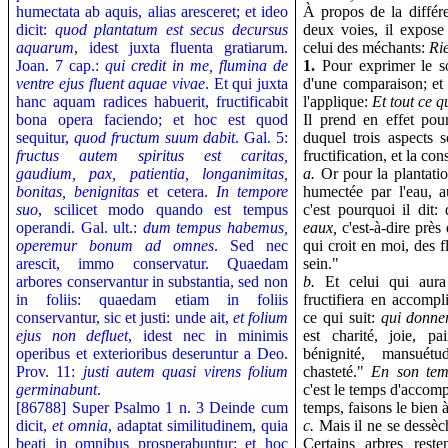
humectata ab aquis, alias aresceret; et ideo
À propos de la différe
dicit:
quod plantatum est secus decursus
deux voies, il expose
aquarum
, idest juxta fluenta gratiarum.
celui des méchants:
Rie
Joan. 7 cap.:
qui credit in me, flumina de
1.
Pour exprimer le sor
ventre ejus fluent aquae vivae
. Et qui juxta
d'une comparaison; et 
hanc aquam radices habuerit, fructificabit
l'applique:
Et tout ce q
bona opera faciendo; et hoc est quod
Il prend en effet po
sequitur,
quod fructum suum dabit
. Gal. 5:
duquel trois aspects s
fructus autem spiritus est caritas,
fructification, et la con
gaudium, pax, patientia, longanimitas,
a.
Or pour la plantation
bonitas, benignitas
et cetera.
In tempore
humectée par l'eau, au
suo
, scilicet modo quando est tempus
c'est pourquoi il dit:
operandi. Gal. ult.:
dum tempus habemus,
eaux,
c'est-à-dire près
operemur bonum ad omnes
. Sed nec
qui croit en moi, des 
arescit, immo conservatur. Quaedam
sein."
arbores conservantur in substantia, sed non
b.
Et celui qui aura 
in foliis: quaedam etiam in foliis
fructifiera en accompl
conservantur, sic et justi: unde ait,
et folium
ce qui suit:
qui donner
ejus non defluet
, idest nec in minimis
est charité, joie, pa
operibus et exterioribus deseruntur a Deo.
bénignité, mansuétu
Prov. 11:
justi autem quasi virens folium
chasteté."
En son te
germinabunt
.
c'est le temps d'accom
[86788] Super Psalmo 1 n. 3
Deinde cum
temps, faisons le bien à
dicit,
et omnia
, adaptat similitudinem, quia
c.
Mais il ne se dessèch
beati in omnibus prosperabuntur: et hoc
Certains arbres rest