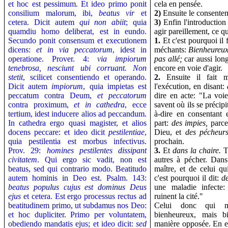
et hoc est pessimum. Et ideo primo ponit
cela en pensée.
consilium malorum, ibi,
beatus vir
et
2)
Ensuite le consentem
cetera. Dicit autem
qui non abiit
; quia
3)
Enfin l'introduction
quamdiu homo deliberat, est in eundo.
agir pareillement, ce qu
Secundo ponit consensum et executionem
1.
Et c'est pourquoi il 
dicens:
et in via peccatorum
, idest in
méchants:
Bienheureu
operatione. Prover. 4:
via impiorum
pas allé;
car aussi lon
tenebrosa, nesciunt ubi corruant. Non
encore en voie d'agir.
stetit
, scilicet consentiendo et operando.
2.
Ensuite il fait m
Dicit autem
impiorum
, quia impietas est
l'exécution, en disant:
peccatum contra Deum,
et peccatorum
dire en acte: "La voie
contra proximum,
et in cathedra
, ecce
savent où ils se précipi
tertium, idest inducere alios ad peccandum.
à-dire en consentant e
In cathedra ergo quasi magister, et alios
part:
des impies,
parce
docens peccare: et ideo dicit
pestilentiae
,
Dieu, et
des pécheur
quia pestilentia est morbus infectivus.
prochain.
Prov. 29:
homines pestilentes dissipant
3.
Et
dans la chaire.
T
civitatem
. Qui ergo sic vadit, non est
autres à pécher. Dans
beatus, sed qui contrario modo. Beatitudo
maître, et de celui qu
autem hominis in Deo est. Psalm. 143:
c'est pourquoi il dit:
de
beatus populus cujus est dominus Deus
une maladie infecte
ejus
et cetera. Est ergo processus rectus ad
ruinent la cité."
beatitudinem primo, ut subdamus nos Deo:
Celui donc qui ma
et hoc dupliciter.
Primo per voluntatem,
bienheureux, mais b
obediendo mandatis ejus; et ideo dicit:
sed
manière opposée. En ef