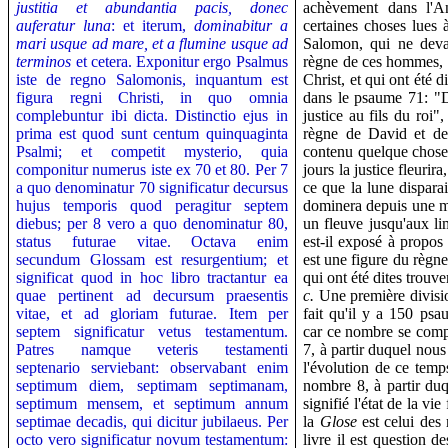
justitia et abundantia pacis, donec
achèvement dans l'A
auferatur luna
: et iterum,
dominabitur a
certaines choses lues
mari usque ad mare, et a flumine usque ad
Salomon, qui ne deva
terminos
et cetera. Exponitur ergo Psalmus
règne de ces hommes, m
iste de regno Salomonis, inquantum est
Christ, et qui ont été 
figura regni Christi, in quo omnia
dans le psaume 71: "D
complebuntur ibi dicta. Distinctio ejus in
justice au fils du roi"
prima est quod sunt centum quinquaginta
règne de David et de
Psalmi; et competit mysterio, quia
contenu quelque chose
componitur numerus iste ex 70 et 80.
Per 7
jours la justice fleuri
a quo denominatur 70 significatur decursus
ce que la lune disparai
hujus temporis quod peragitur septem
dominera depuis une me
diebus; per 8 vero a quo denominatur 80,
un fleuve jusqu'aux li
status futurae vitae. Octava enim
est-il exposé à propos
secundum Glossam est resurgentium; et
est une figure du règne
significat quod in hoc libro tractantur ea
qui ont été dites trouv
quae pertinent ad decursum praesentis
c.
Une première divisio
vitae, et ad gloriam futurae. Item per
fait qu'il y a 150 psa
septem significatur vetus testamentum.
car ce nombre se comp
Patres namque veteris testamenti
7, à partir duquel nous
septenario serviebant: observabant enim
l'évolution de ce temp
septimum diem, septimam septimanam,
nombre 8, à partir du
septimum mensem, et septimum annum
signifié l'état de la vi
septimae decadis, qui dicitur jubilaeus. Per
la
Glose
est celui des 
octo vero significatur novum testamentum:
livre il est question d